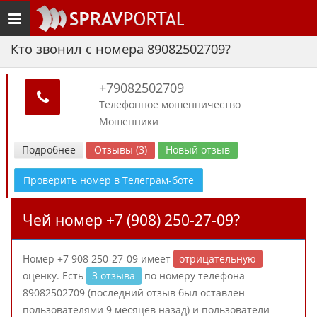
Toggle
navigation
Кто звонил с номера 89082502709?
+79082502709
Телефонное мошенничество
Мошенники
Подробнее
Отзывы (3)
Новый отзыв
Проверить номер в Телеграм-боте
Чей номер +7 (908) 250-27-09?
Номер +7 908 250-27-09 имеет
отрицательную
оценку. Есть
3 отзыва
по номеру телефона
89082502709 (последний отзыв был оставлен
пользователями 9 месяцев назад) и пользователи