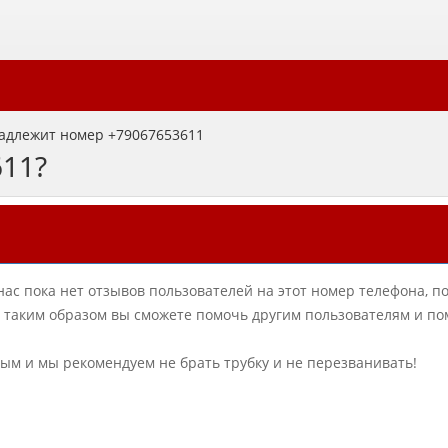
адлежит номер +79067653611
611?
нас пока нет отзывов пользователей на этот номер телефона, п
в, таким образом вы сможете помочь другим пользователям и по
ным и мы рекомендуем не брать трубку и не перезванивать!