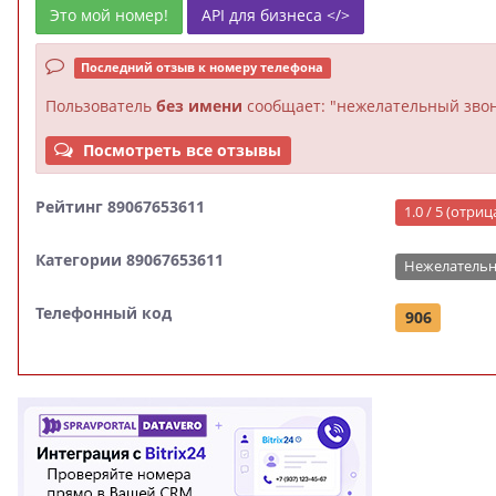
Это мой номер!
API для бизнеса </>
Последний отзыв к номеру телефона
Пользователь
без имени
сообщает: "нежелательный звон
Посмотреть все отзывы
Рейтинг 89067653611
1.0 / 5 (отри
Категории 89067653611
Нежелательн
Телефонный код
906