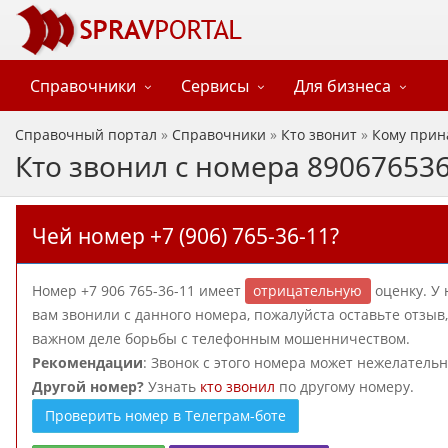
Справочники
Сервисы
Для бизнеса
Справочный портал
»
Справочники
»
Кто звонит
»
Кому прин
Кто звонил с номера 89067653
Чей номер +7 (906) 765-36-11?
Номер +7 906 765-36-11 имеет
отрицательную
оценку. У 
вам звонили с данного номера, пожалуйста оставьте отзы
важном деле борьбы с телефонным мошенничеством.
Рекомендации
: Звонок с этого номера может нежелатель
Другой номер?
Узнать
кто звонил
по другому номеру.
Проверить номер в Телеграм-боте