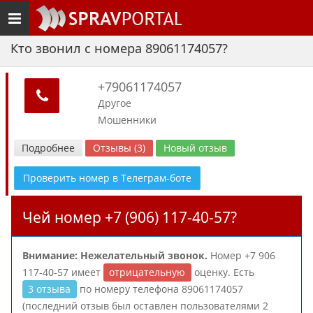
Toggle
navigation
Кто звонил с номера 89061174057?
+79061174057
Другое
Мошенники
Подробнее
Отзывы (3)
Новый отзыв
Проверить номер в Телеграм-боте
Чей номер +7 (906) 117-40-57?
Внимание: Нежелательный звонок.
Номер +7 906
117-40-57 имеет
отрицательную
оценку. Есть
3 отзыва
по номеру телефона 89061174057
(последний отзыв был оставлен пользователями 2