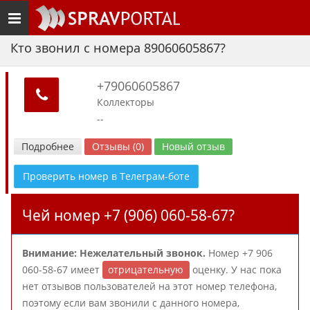
Toggle
navigation
Кто звонил с номера 89060605867?
+79060605867
Коллекторы
--
Подробнее
Отзывы (0)
Новый отзыв
Проверить номер в Телеграм-боте
Чей номер +7 (906) 060-58-67?
Внимание: Нежелательный звонок.
Номер +7 906
060-58-67 имеет
отрицательную
оценку. У нас пока
нет отзывов пользователей на этот номер телефона,
поэтому если вам звонили с данного номера,