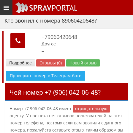
Toggle
navigation
Кто звонил с номера 89060420648?
+79060420648
Другое
--
Подробнее
Отзывы (0)
Новый отзыв
Проверить номер в Телеграм-боте
Чей номер +7 (906) 042-06-48?
Номер +7 906 042-06-48 имеет
отрицательную
оценку. У нас пока нет отзывов пользователей на этот
номер телефона, поэтому если вам звонили с данного
номера, пожалуйста оставьте отзыв, таким образом вы