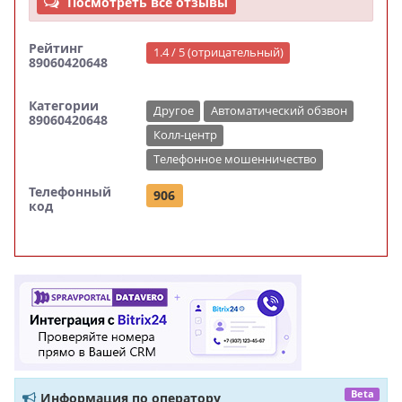
Посмотреть все отзывы
Рейтинг
1.4 / 5 (отрицательный)
89060420648
Категории
Другое
Автоматический обзвон
89060420648
Колл-центр
Телефонное мошенничество
Телефонный
906
код
Beta
Информация по оператору