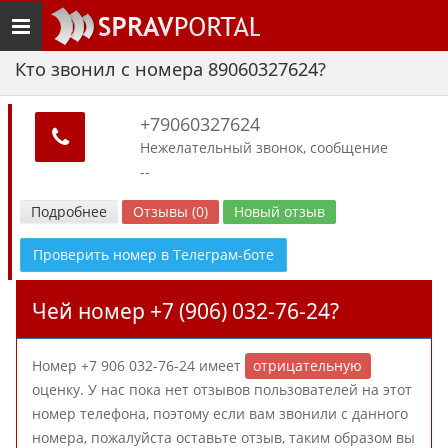
Toggle
navigation
Кто звонил с номера 89060327624?
+79060327624
Нежелательный звонок, сообщение
--
Подробнее
Отзывы (0)
Новый отзыв
Проверить номер в Телеграм-боте
Чей номер +7 (906) 032-76-24?
Номер +7 906 032-76-24 имеет
отрицательную
оценку. У нас пока нет отзывов пользователей на этот
номер телефона, поэтому если вам звонили с данного
номера, пожалуйста оставьте отзыв, таким образом вы