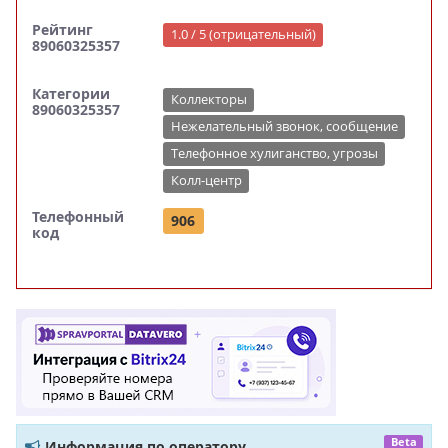
Рейтинг
1.0 / 5 (отрицательный)
89060325357
Категории
Коллекторы
89060325357
Нежелательный звонок, сообщение
Телефонное хулиганство, угрозы
Колл-центр
Телефонный
906
код
Beta
Информация по оператору