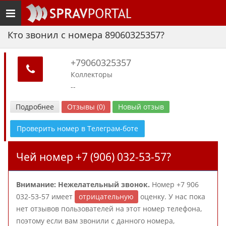
Toggle
navigation
Кто звонил с номера 89060325357?
+79060325357
Коллекторы
--
Подробнее
Отзывы (0)
Новый отзыв
Проверить номер в Телеграм-боте
Чей номер +7 (906) 032-53-57?
Внимание: Нежелательный звонок.
Номер +7 906
032-53-57 имеет
отрицательную
оценку. У нас пока
нет отзывов пользователей на этот номер телефона,
поэтому если вам звонили с данного номера,