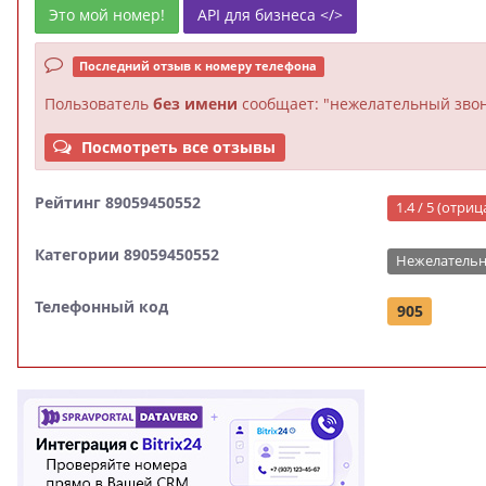
Это мой номер!
API для бизнеса </>
Последний отзыв к номеру телефона
Пользователь
без имени
сообщает: "нежелательный звон
Посмотреть все отзывы
Рейтинг 89059450552
1.4 / 5 (отри
Категории 89059450552
Нежелательн
Телефонный код
905