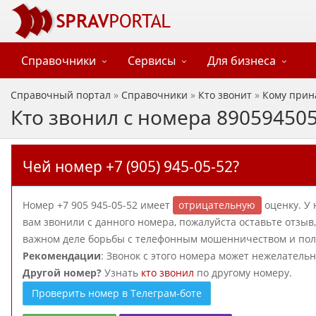
Справочники
Сервисы
Для бизнеса
Справочный портал
»
Справочники
»
Кто звонит
»
Кому прин
Кто звонил с номера 89059450
Чей номер +7 (905) 945-05-52?
Номер +7 905 945-05-52 имеет
отрицательную
оценку. У 
вам звонили с данного номера, пожалуйста оставьте отзы
важном деле борьбы с телефонным мошенничеством и польз
Рекомендации
: Звонок с этого номера может нежелатель
Другой номер?
Узнать
кто звонил
по другому номеру.
Проверить номер в Телеграм-боте