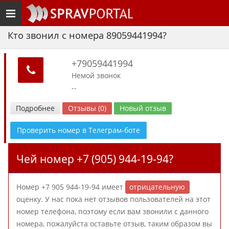
Toggle
navigation
Кто звонил с номера 89059441994?
+79059441994
Немой звонок
--
Подробнее
Отзывы (0)
Новый отзыв
Проверить номер в Телеграм-боте
Чей номер +7 (905) 944-19-94?
Номер +7 905 944-19-94 имеет
отрицательную
оценку. У нас пока нет отзывов пользователей на этот
номер телефона, поэтому если вам звонили с данного
номера, пожалуйста оставьте отзыв, таким образом вы