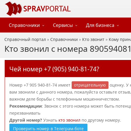
Справочники
Сервисы
Для бизнеса
Справочный портал
»
Справочники
»
Кто звонит
»
Кому прин
Кто звонил с номера 89059408
Чей номер +7 (905) 940-81-74?
Номер +7 905 940-81-74 имеет
отрицательную
оценку. У 
вам звонили с данного номера, пожалуйста оставьте отзы
важном деле борьбы с телефонным мошенничеством.
Рекомендации
: Звонок с этого номера может быть потен
перезванивать
Другой номер?
Узнать
кто звонил
по другому номеру.
Проверить номер в Телеграм-боте