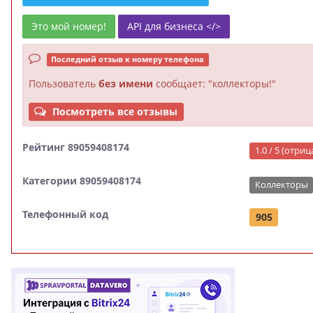
Это мой номер!
API для бизнеса </>
Последний отзыв к номеру телефона
Пользователь
без имени
сообщает: "коллекторы!"
Посмотреть все отзывы
Рейтинг 89059408174
1.0 / 5 (отри
Категории 89059408174
Коллекторы
Телефонный код
905