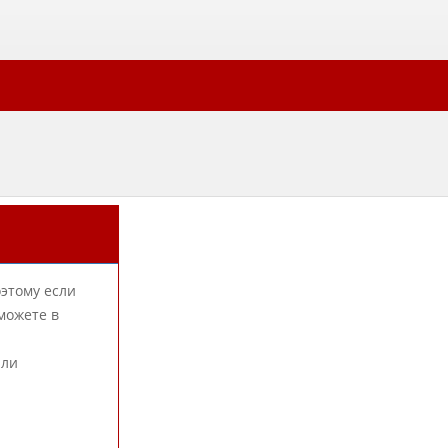
оэтому если
можете в
или