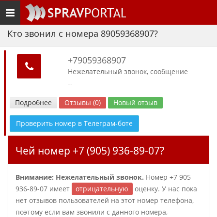
Toggle
navigation
Кто звонил с номера 89059368907?
+79059368907
Нежелательный звонок, сообщение
--
Подробнее
Отзывы (0)
Новый отзыв
Проверить номер в Телеграм-боте
Чей номер +7 (905) 936-89-07?
Внимание: Нежелательный звонок.
Номер +7 905
936-89-07 имеет
отрицательную
оценку. У нас пока
нет отзывов пользователей на этот номер телефона,
поэтому если вам звонили с данного номера,