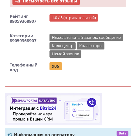
Посмотреть все отзывы
Рейтинг
1.0 / 5 (отрицательный)
89059368907
Категории
Нежелательный звонок, сообщение
89059368907
Колл-центр
Коллекторы
Немой звонок
Телефонный
905
код
Beta
Информация по оператору