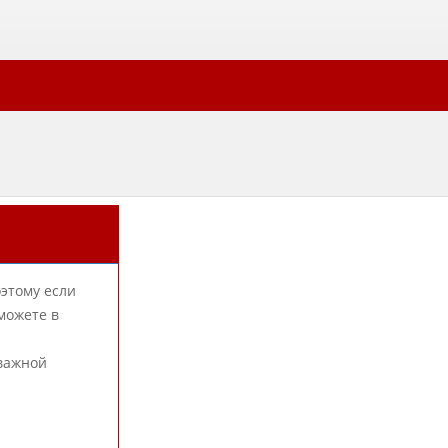
оэтому если
можете в
 важной