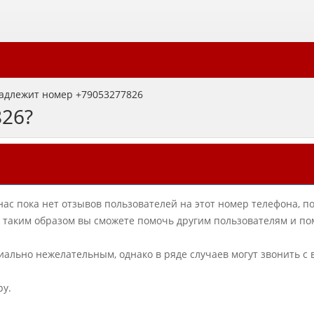
адлежит номер +79053277826
826?
нас пока нет отзывов пользователей на этот номер телефона, п
в, таким образом вы сможете помочь другим пользователям и по
циально нежелательным, однако в ряде случаев могут звонить с
ру.