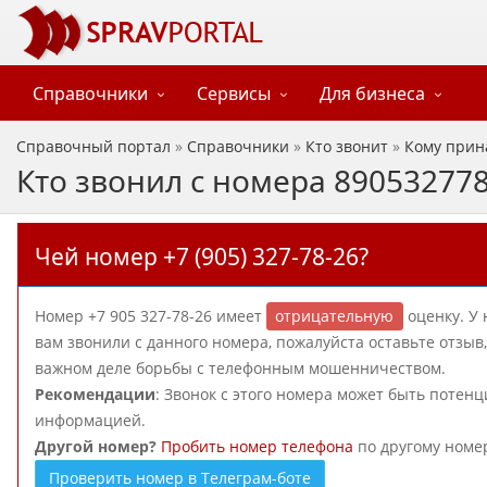
Справочники
Сервисы
Для бизнеса
Справочный портал
»
Справочники
»
Кто звонит
»
Кому прин
Кто звонил с номера 89053277
Чей номер +7 (905) 327-78-26?
Номер +7 905 327-78-26 имеет
отрицательную
оценку. У 
вам звонили с данного номера, пожалуйста оставьте отзы
важном деле борьбы с телефонным мошенничеством.
Рекомендации
: Звонок с этого номера может быть потен
информацией.
Другой номер?
Пробить номер телефона
по другому номе
Проверить номер в Телеграм-боте