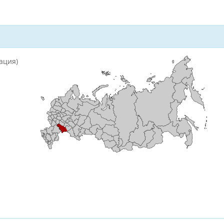
ация)