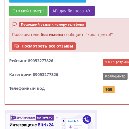
Это мой номер!
API для бизнеса </>
Последний отзыв к номеру телефона
Пользователь
без имени
сообщает: "колл-центр!"
Посмотреть все отзывы
Рейтинг 89053277826
1.0 / 5 (отри
Категории 89053277826
Колл-центр
Телефонный код
905