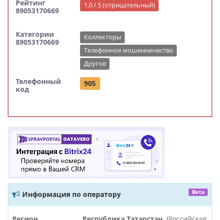
Рейтинг
1.0 / 5 (отрицательный)
89053170669
Категории
Коллекторы
89053170669
Телефонное мошенничество
Другое
Телефонный
905
код
Beta
Информация по оператору
Регион
Республика Татарстан
(Российская