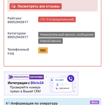
Посмотреть все отзывы
Рейтинг
1.0 / 5 (отрицательный)
89052943917
Категории
Нежелательный звонок, сообщение
89052943917
Немой звонок
Телефонный
905
код
Beta
Информация по оператору