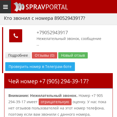
Toggle
navigation
Кто звонил с номера 89052943917?
+79052943917
Нежелательный звонок, сообщение
--
Подробнее
Отзывы (0)
Новый отзыв
Проверить номер в Телеграм-боте
Чей номер +7 (905) 294-39-17?
Внимание: Нежелательный звонок.
Номер +7 905
294-39-17 имеет
отрицательную
оценку. У нас пока
нет отзывов пользователей на этот номер телефона,
поэтому если вам звонили с данного номера,