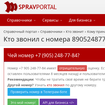
Справочники
Сервисы
Для бизнеса
Справочный портал
»
Справочники
»
Кто звонит
»
Кому прин
Кто звонил с номера 89052487
Чей номер +7 (905) 248-77-84?
Номер +7 905 248-77-84 имеет
отрицательную
оценку. Е
оставлен пользователями 8 месяцев назад) и пользователи
Рекомендации
: Чтобы не тратить своё время не берите т
Другой номер?
Узнать
кто звонил
по другому номеру.
Проверить номер в Телеграм-боте
Это мой номер!
API для бизнеса </>