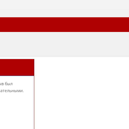
ыв был
елательными.