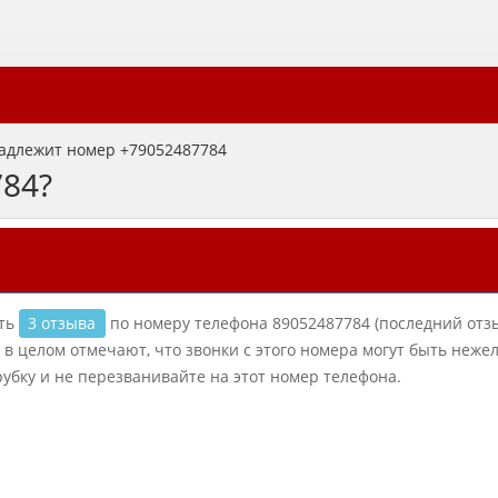
адлежит номер +79052487784
784?
сть
3 отзыва
по номеру телефона 89052487784 (последний отз
 в целом отмечают, что звонки с этого номера могут быть неж
рубку и не перезванивайте на этот номер телефона.