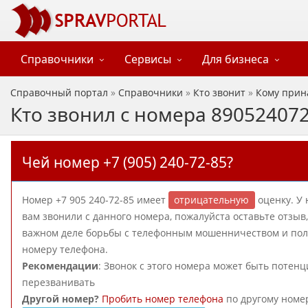
Справочники
Сервисы
Для бизнеса
Справочный портал
»
Справочники
»
Кто звонит
»
Кому прин
Кто звонил с номера 89052407
Чей номер +7 (905) 240-72-85?
Номер +7 905 240-72-85 имеет
отрицательную
оценку. У 
вам звонили с данного номера, пожалуйста оставьте отзы
важном деле борьбы с телефонным мошенничеством и пол
номеру телефона.
Рекомендации
: Звонок с этого номера может быть потен
перезванивать
Другой номер?
Пробить номер телефона
по другому номе