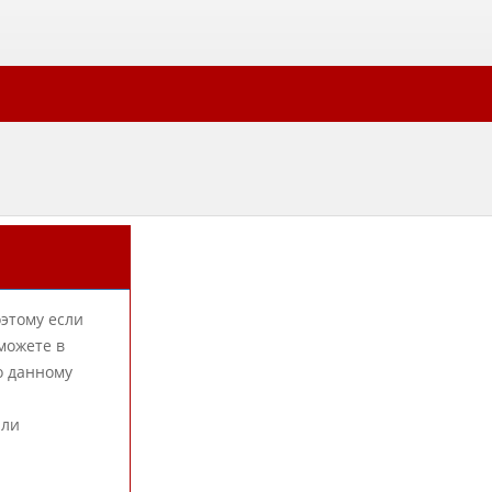
оэтому если
можете в
о данному
или