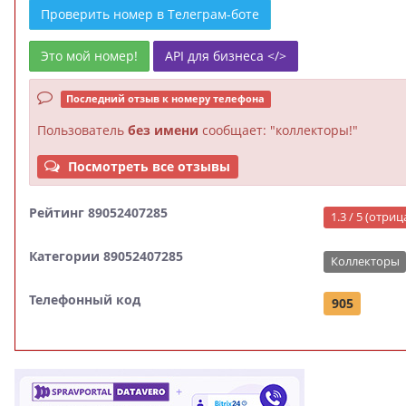
Проверить номер в Телеграм-боте
Это мой номер!
API для бизнеса </>
Последний отзыв к номеру телефона
Пользователь
без имени
сообщает: "коллекторы!"
Посмотреть все отзывы
Рейтинг 89052407285
1.3 / 5 (отри
Категории 89052407285
Коллекторы
Телефонный код
905