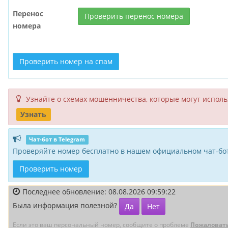
Перенос
Проверить перенос номера
номера
Проверить номер на спам
Узнайте о схемах мошенни­чества, кото­рые могут исполь­
Узнать
Чат-бот в Telegram
Проверяйте номер бесплатно в нашем официальном чат-бот
Проверить номер
Последнее обновление: 08.08.2026 09:59:22
Была информация полезной?
Да
Нет
Если это ваш персональный номер, сообщите о проблеме
Пожаловат