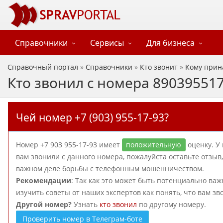
Справочники
Сервисы
Для бизнеса
Справочный портал
»
Справочники
»
Кто звонит
»
Кому прин
Кто звонил с номера 89039551
Чей номер +7 (903) 955-17-93?
Номер +7 903 955-17-93 имеет
положительную
оценку. У 
вам звонили с данного номера, пожалуйста оставьте отзы
важном деле борьбы с телефонным мошенничеством.
Рекомендации
: Так как это может быть потенциально важ
изучить советы от наших экспертов как понять, что вам зв
Другой номер?
Узнать
кто звонил
по другому номеру.
Проверить номер в Телеграм-боте