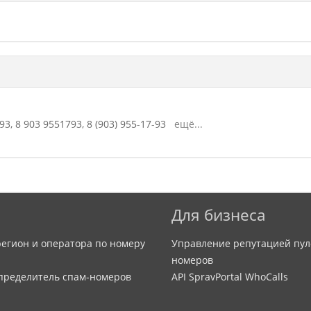
93,
8 903 9551793,
8 (903) 955-17-93
ещё...
Для бизнеса
егион и оператора по номеру
Управление репутацией пул
номеров
определитель спам-номеров
API SpravPortal WhoCalls