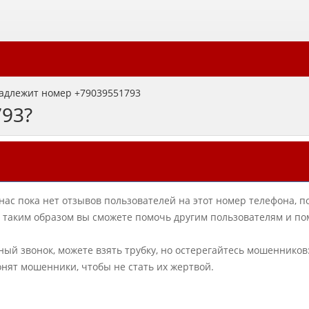
адлежит номер +79039551793
793?
нас пока нет отзывов пользователей на этот номер телефона, п
в, таким образом вы сможете помочь другим пользователям и по
ный звонок, можете взять трубку, но остерегайтесь мошенников
онят мошенники, чтобы не стать их жертвой.