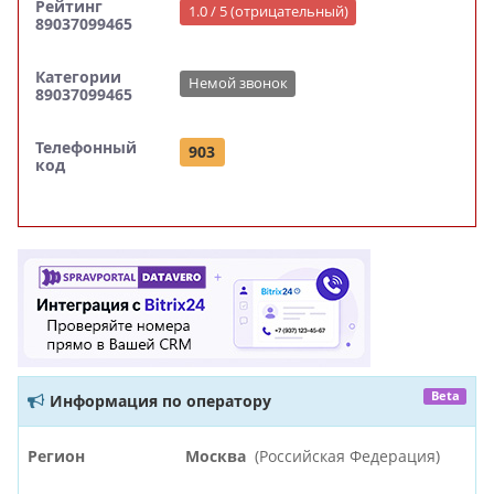
Рейтинг
1.0 / 5 (отрицательный)
89037099465
Категории
Немой звонок
89037099465
Телефонный
903
код
Beta
Информация по оператору
Регион
Москва
(Российская Федерация)