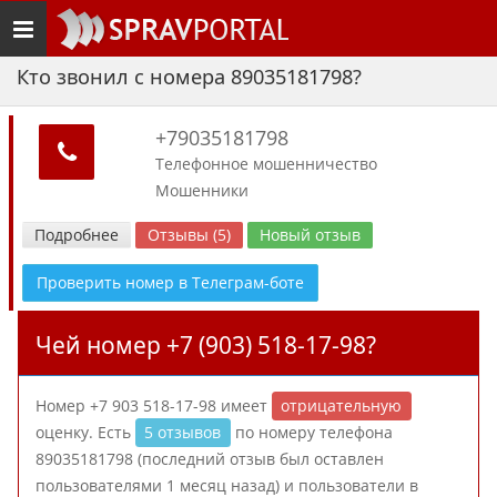
Toggle
navigation
Кто звонил с номера 89035181798?
+79035181798
Телефонное мошенничество
Мошенники
Подробнее
Отзывы (5)
Новый отзыв
Проверить номер в Телеграм-боте
Чей номер +7 (903) 518-17-98?
Номер +7 903 518-17-98 имеет
отрицательную
оценку. Есть
5 отзывов
по номеру телефона
89035181798 (последний отзыв был оставлен
пользователями 1 месяц назад) и пользователи в