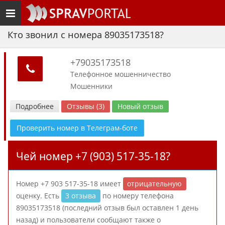
Toggle
navigation
Кто звонил с номера 89035173518?
+79035173518
Телефонное мошенничество
Мошенники
Подробнее
Отзывы (3)
Новый отзыв
Проверить номер в Телеграм-боте
Чей номер +7 (903) 517-35-18?
Номер +7 903 517-35-18 имеет
отрицательную
оценку. Есть
3 отзыва
по номеру телефона
89035173518 (последний отзыв был оставлен 1 день
назад) и пользователи сообщают также о