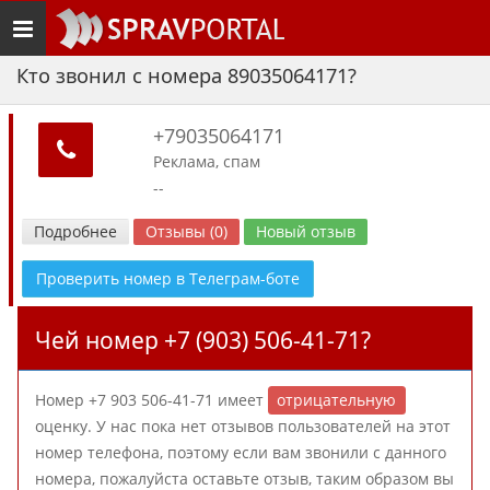
Toggle
navigation
Кто звонил с номера 89035064171?
+79035064171
Реклама, спам
--
Подробнее
Отзывы (0)
Новый отзыв
Проверить номер в Телеграм-боте
Чей номер +7 (903) 506-41-71?
Номер +7 903 506-41-71 имеет
отрицательную
оценку. У нас пока нет отзывов пользователей на этот
номер телефона, поэтому если вам звонили с данного
номера, пожалуйста оставьте отзыв, таким образом вы