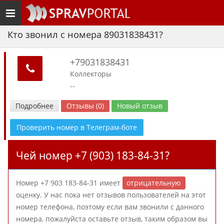
Toggle
navigation
Кто звонил с номера 89031838431?
+79031838431
Коллекторы
--
Подробнее
Отзывы (0)
Новый отзыв
Проверить номер в Телеграм-боте
Чей номер +7 (903) 183-84-31?
Номер +7 903 183-84-31 имеет
отрицательную
оценку. У нас пока нет отзывов пользователей на этот
номер телефона, поэтому если вам звонили с данного
номера, пожалуйста оставьте отзыв, таким образом вы