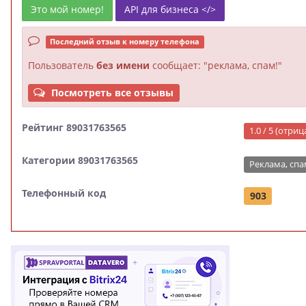
Это мой номер!
API для бизнеса </>
Последний отзыв к номеру телефона
Пользователь
без имени
сообщает: "реклама, спам!"
Посмотреть все отзывы
Рейтинг 89031763565
1.0 / 5 (отри
Категории 89031763565
Реклама, спа
Телефонный код
903