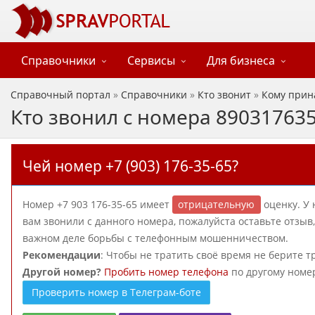
Справочники
Сервисы
Для бизнеса
Справочный портал
»
Справочники
»
Кто звонит
»
Кому прин
Кто звонил с номера 89031763
Чей номер +7 (903) 176-35-65?
Номер +7 903 176-35-65 имеет
отрицательную
оценку. У 
вам звонили с данного номера, пожалуйста оставьте отзы
важном деле борьбы с телефонным мошенничеством.
Рекомендации
: Чтобы не тратить своё время не берите т
Другой номер?
Пробить номер телефона
по другому номе
Проверить номер в Телеграм-боте