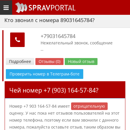
Toggle
navigation
Кто звонил с номера 89031645784?
+79031645784
Нежелательный звонок, сообщение
--
Подробнее
Отзывы (0)
Новый отзыв
Проверить номер в Телеграм-боте
Чей номер +7 (903) 164-57-84?
Номер +7 903 164-57-84 имеет
отрицательную
оценку. У нас пока нет отзывов пользователей на этот
номер телефона, поэтому если вам звонили с данного
номера, пожалуйста оставьте отзыв, таким образом вы