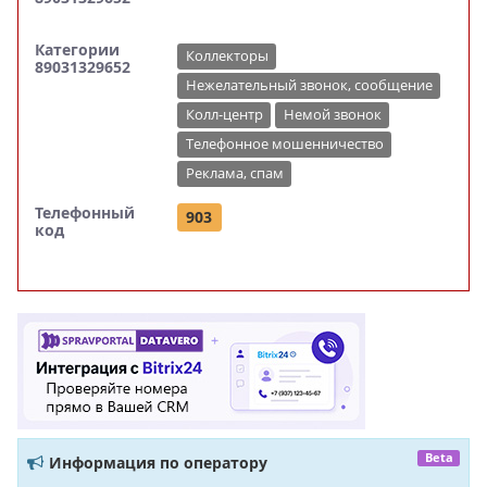
Категории
Коллекторы
89031329652
Нежелательный звонок, сообщение
Колл-центр
Немой звонок
Телефонное мошенничество
Реклама, спам
Телефонный
903
код
Beta
Информация по оператору