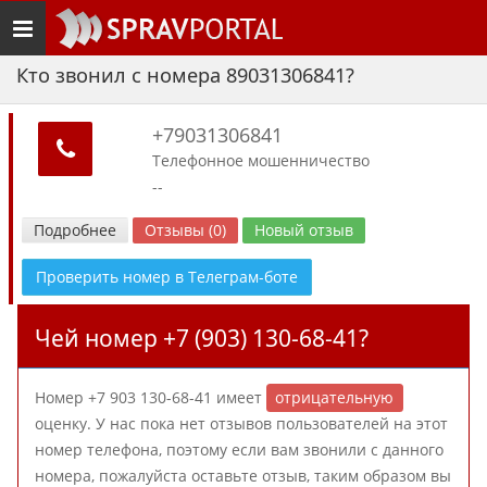
Toggle
navigation
Кто звонил с номера 89031306841?
+79031306841
Телефонное мошенничество
--
Подробнее
Отзывы (0)
Новый отзыв
Проверить номер в Телеграм-боте
Чей номер +7 (903) 130-68-41?
Номер +7 903 130-68-41 имеет
отрицательную
оценку. У нас пока нет отзывов пользователей на этот
номер телефона, поэтому если вам звонили с данного
номера, пожалуйста оставьте отзыв, таким образом вы