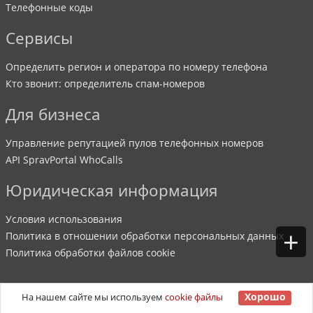
Телефонные коды
Сервисы
Определить регион и оператора по номеру телефона
Кто звонит: определитель спам-номеров
Для бизнеса
Управление репутацией пулов телефонных номеров
API SpravPortal WhoCalls
Юридическая информация
Условия использования
+
Политика в отношении обработки персональных данных
Политика обработки файлов cookie
Хорошо
На нашем сайте мы используем
cookie файлы
©
2007
-
2026
SpravPortal
. Все права защищены.