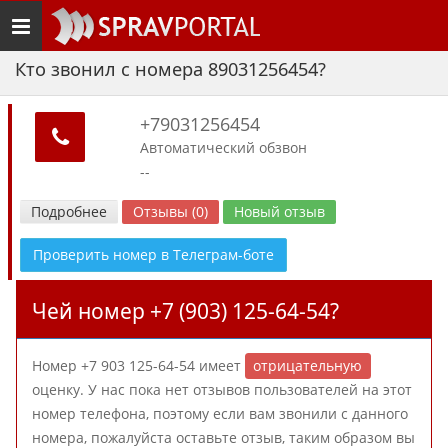
Toggle
navigation
Кто звонил с номера 89031256454?
+79031256454
Автоматический обзвон
--
Подробнее
Отзывы (0)
Новый отзыв
Проверить номер в Телеграм-боте
Чей номер +7 (903) 125-64-54?
Номер +7 903 125-64-54 имеет
отрицательную
оценку. У нас пока нет отзывов пользователей на этот
номер телефона, поэтому если вам звонили с данного
номера, пожалуйста оставьте отзыв, таким образом вы