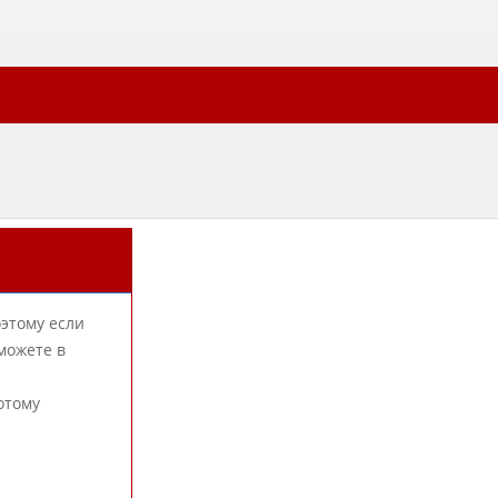
оэтому если
можете в
отому