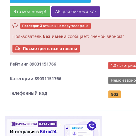
Это мой номер!
API для бизнеса </>
Последний отзыв к номеру телефона
Пользователь
без имени
сообщает: "немой звонок!"
Посмотреть все отзывы
Рейтинг 89031151766
1.0 / 5 (отри
Категории 89031151766
Немой звоно
Телефонный код
903