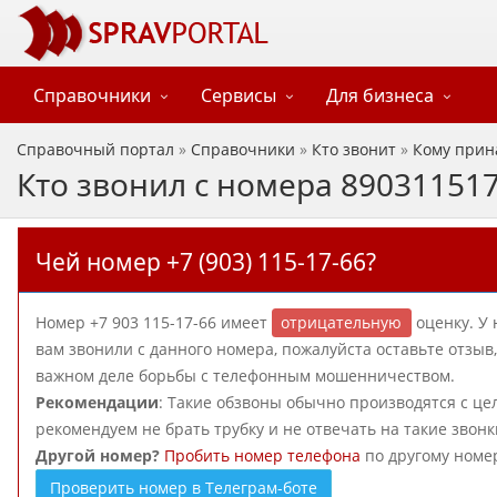
Справочники
Сервисы
Для бизнеса
Справочный портал
»
Справочники
»
Кто звонит
»
Кому прин
Кто звонил с номера 89031151
Чей номер +7 (903) 115-17-66?
Номер +7 903 115-17-66 имеет
отрицательную
оценку. У 
вам звонили с данного номера, пожалуйста оставьте отзы
важном деле борьбы с телефонным мошенничеством.
Рекомендации
: Такие обзвоны обычно производятся с ц
рекомендуем не брать трубку и не отвечать на такие звонк
Другой номер?
Пробить номер телефона
по другому номе
Проверить номер в Телеграм-боте