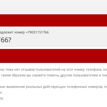
адлежит номер +79031151766
766?
нас пока нет отзывов пользователей на этот номер телефона, п
в, таким образом вы сможете помочь другим пользователям и по
елью выявления реальных действующих телефонных номеров, п
и.
ру.