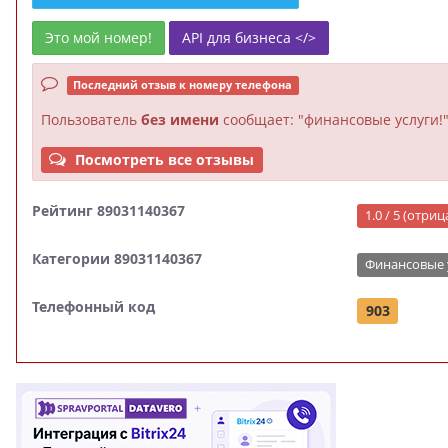
Это мой номер!
API для бизнеса </>
Последний отзыв к номеру телефона
Пользователь
без имени
сообщает: "финансовые услуги!
Посмотреть все отзывы
Рейтинг 89031140367
1.0 / 5 (отри
Категории 89031140367
Финансовые 
Телефонный код
903