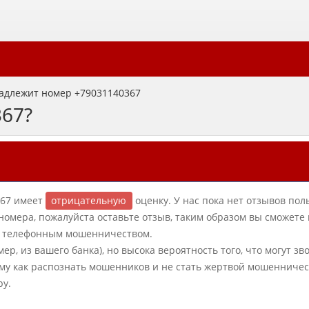
адлежит номер +79031140367
367?
-67 имеет
отрицательную
оценку. У нас пока нет отзывов пол
 номера, пожалуйста оставьте отзыв, таким образом вы сможете
 с телефонным мошенничеством.
ер, из вашего банка), но высока вероятность того, что могут зв
му как распознать мошенников и не стать жертвой мошенничес
ру.