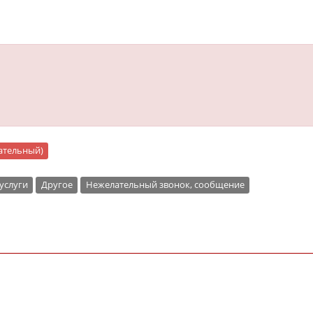
"
цательный)
услуги
Другое
Нежелательный звонок, сообщение