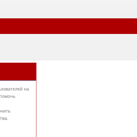
ьзователей на
 помочь
онить
тва.