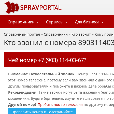
Справочники
Сервисы
Для бизнеса
Справочный портал
»
Справочники
»
Кто звонит
»
Кому прин
Кто звонил с номера 89031140
Чей номер +7 (903) 114-03-67?
Внимание: Нежелательный звонок.
Номер +7 903 114-03
этот номер телефона, поэтому если вам звонили с данного
другим пользователям и поможете в важном деле борьбы
Рекомендации
: Такие звонки могут быть важными (наприм
мошенники. Будьте бдительны, изучите наши советы по то
Другой номер?
Пробить номер телефона
по другому номе
Проверить номер в Телеграм-боте