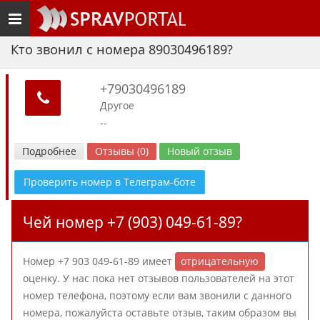
Toggle
navigation
Кто звонил с номера 89030496189?
+79030496189
Другое
--
Подробнее
Отзывы (0)
Новый отзыв
Проверить номер в Телеграм-боте
Чей номер +7 (903) 049-61-89?
Номер +7 903 049-61-89 имеет
отрицательную
оценку. У нас пока нет отзывов пользователей на этот
номер телефона, поэтому если вам звонили с данного
номера, пожалуйста оставьте отзыв, таким образом вы