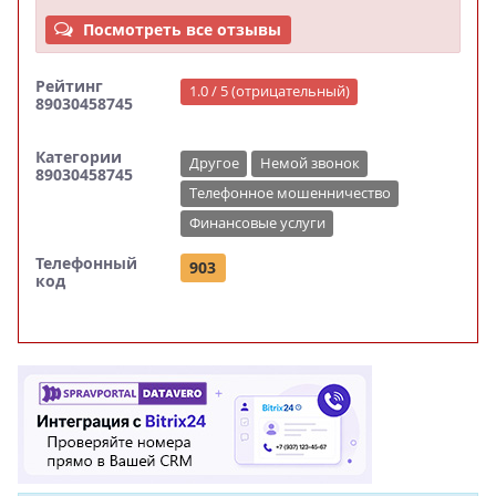
Посмотреть все отзывы
Рейтинг
1.0 / 5 (отрицательный)
89030458745
Категории
Другое
Немой звонок
89030458745
Телефонное мошенничество
Финансовые услуги
Телефонный
903
код