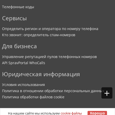
Телефонные коды
Сервисы
Определить регион и оператора по номеру телефона
Кто звонит: определитель спам-номеров
Для бизнеса
Управление репутацией пулов телефонных номеров
API SpravPortal WhoCalls
Юридическая информация
Условия использования
+
Политика в отношении обработки персональных данных
Политика обработки файлов cookie
Хорошо
На нашем сайте мы используем
cookie файлы
©
2007
-
2026
SpravPortal
. Все права защищены.