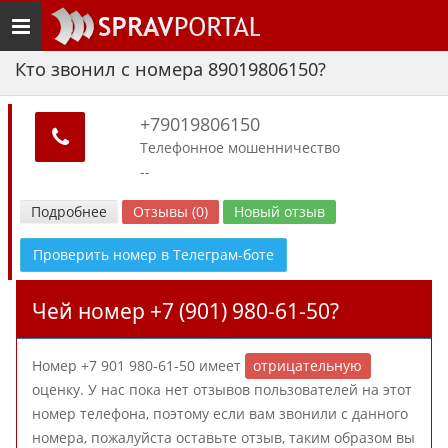
Toggle
navigation
Кто звонил с номера 89019806150?
+79019806150
Телефонное мошенничество
--
Подробнее
Отзывы (0)
Новый отзыв
Проверить номер в Телеграм-боте
Чей номер +7 (901) 980-61-50?
Номер +7 901 980-61-50 имеет
отрицательную
оценку. У нас пока нет отзывов пользователей на этот
номер телефона, поэтому если вам звонили с данного
номера, пожалуйста оставьте отзыв, таким образом вы