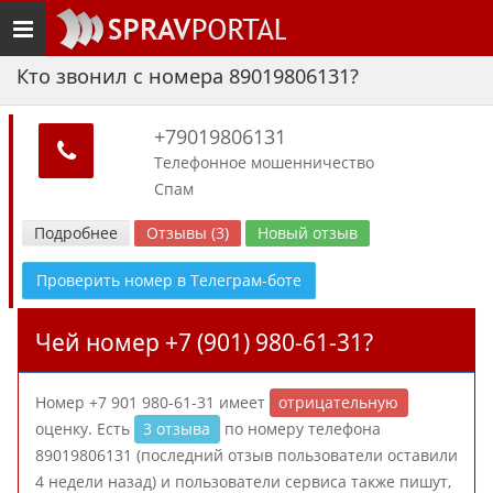
Toggle
navigation
Кто звонил с номера 89019806131?
+79019806131
Телефонное мошенничество
Спам
Подробнее
Отзывы (3)
Новый отзыв
Проверить номер в Телеграм-боте
Чей номер +7 (901) 980-61-31?
Номер +7 901 980-61-31 имеет
отрицательную
оценку. Есть
3 отзыва
по номеру телефона
89019806131 (последний отзыв пользователи оставили
4 недели назад) и пользователи сервиса также пишут,