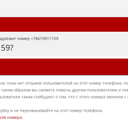
адлежит номер +78619911159
159?
нас пока нет отзывов пользователей на этот номер телефона, п
в, таким образом вы сможете помочь другим пользователям и по
зователи также сообщают о том, что с этого номера звонили 
рубку и не перезванивайте на этот номер телефона.
еля номера
.