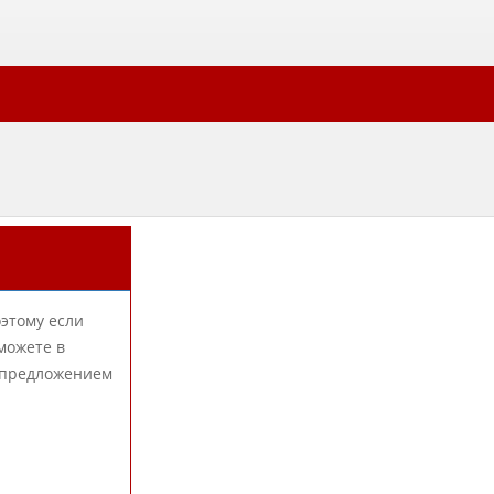
оэтому если
можете в
с предложением