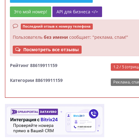
Это мой номер!
API для бизнеса </>
Последний отзыв к номеру телефона
Пользователь
без имени
сообщает: "реклама, спам!"
Посмотреть все отзывы
Рейтинг 88619911159
1.2 / 5 (отри
Категории 88619911159
Реклама, спа