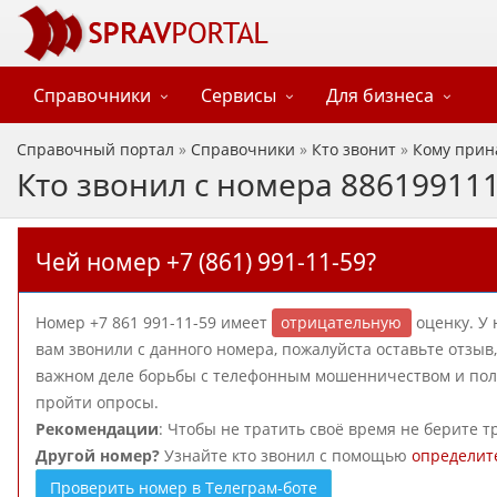
Справочники
Сервисы
Для бизнеса
Справочный портал
»
Справочники
»
Кто звонит
»
Кому прин
Кто звонил с номера 88619911
Чей номер +7 (861) 991-11-59?
Номер +7 861 991-11-59 имеет
отрицательную
оценку. У 
вам звонили с данного номера, пожалуйста оставьте отзы
важном деле борьбы с телефонным мошенничеством и поль
пройти опросы.
Рекомендации
: Чтобы не тратить своё время не берите т
Другой номер?
Узнайте кто звонил с помощью
определит
Проверить номер в Телеграм-боте