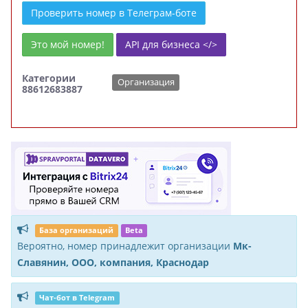
Проверить номер в Телеграм-боте
Это мой номер!
API для бизнеса </>
Категории
Организация
88612683887
База организаций
Beta
Вероятно, номер принадлежит организации
Мк-
Славянин, ООО, компания, Краснодар
Чат-бот в Telegram