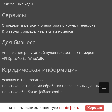
Телефонные коды
Сервисы
Определить регион и оператора по номеру телефона
Кто звонит: определитель спам-номеров
Для бизнеса
Управление репутацией пулов телефонных номеров
API SpravPortal WhoCalls
Юридическая информация
Условия использования
+
Политика в отношении обработки персональных данных
Политика обработки файлов cookie
Хорошо
На нашем сайте мы используем
cookie файлы
©
2007
-
2026
SpravPortal
. Все права защищены.