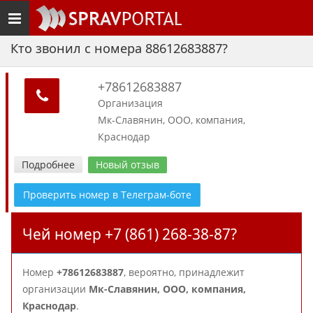
Toggle
navigation
Кто звонил с номера 88612683887?
+78612683887
Организация
Мк-Славянин, ООО, компания,
Краснодар
Подробнее
Новый отзыв
Проверить номер в Телеграм-боте
Чей номер +7 (861) 268-38-87?
Номер
+78612683887
, вероятно, принадлежит
организации
Мк-Славянин, ООО, компания,
Краснодар
.