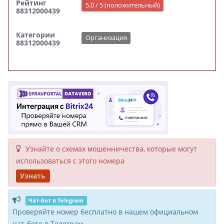
Рейтинг
5.0 / 5 (положительный)
88312000439
Категории
Организация
88312000439
Узнайте о схемах мошенни­чества, кото­рые могут
исполь­зоваться с этого номера
Узнать
Чат-бот в Telegram
Проверяйте номер бесплатно в нашем официальном
чат-боте в Телеграм.