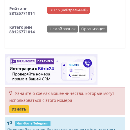
Рейтинг
3.0 / 5 (нейтральный)
88126771014
Категории
Немой звонок
Организация
88126771014
Узнайте о схемах мошенни­чества, кото­рые могут
исполь­зоваться с этого номера
Узнать
Чат-бот в Telegram
Проверяйте номер бесплатно в нашем официальном