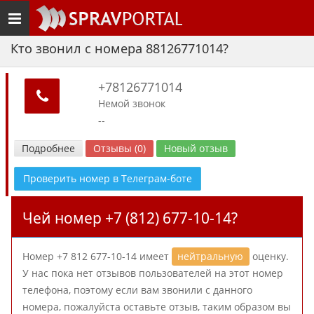
Toggle
navigation
Кто звонил с номера 88126771014?
+78126771014
Немой звонок
--
Подробнее
Отзывы (0)
Новый отзыв
Проверить номер в Телеграм-боте
Чей номер +7 (812) 677-10-14?
Номер +7 812 677-10-14 имеет
нейтральную
оценку.
У нас пока нет отзывов пользователей на этот номер
телефона, поэтому если вам звонили с данного
номера, пожалуйста оставьте отзыв, таким образом вы