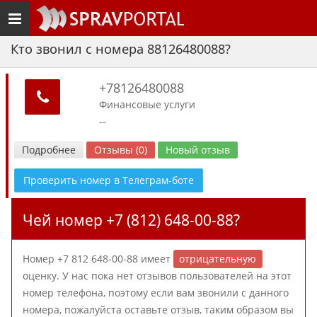
Toggle
navigation
Кто звонил с номера 88126480088?
+78126480088
Финансовые услуги
--
Подробнее
Отзывы (0)
Новый отзыв
Проверить номер в Телеграм-боте
Чей номер +7 (812) 648-00-88?
Номер +7 812 648-00-88 имеет
отрицательную
оценку. У нас пока нет отзывов пользователей на этот
номер телефона, поэтому если вам звонили с данного
номера, пожалуйста оставьте отзыв, таким образом вы