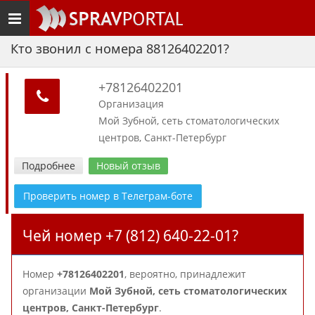
Toggle
navigation
Кто звонил с номера 88126402201?
+78126402201
Организация
Мой Зубной, сеть стоматологических
центров, Санкт-Петербург
Подробнее
Новый отзыв
Проверить номер в Телеграм-боте
Чей номер +7 (812) 640-22-01?
Номер
+78126402201
, вероятно, принадлежит
организации
Мой Зубной, сеть стоматологических
центров, Санкт-Петербург
.