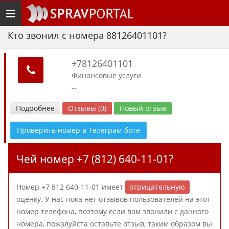
Toggle
navigation
Кто звонил с номера 88126401101?
+78126401101
Финансовые услуги
--
Подробнее
Отзывы (0)
Новый отзыв
Проверить номер в Телеграм-боте
Чей номер +7 (812) 640-11-01?
Номер +7 812 640-11-01 имеет
отрицательную
оценку. У нас пока нет отзывов пользователей на этот
номер телефона, поэтому если вам звонили с данного
номера, пожалуйста оставьте отзыв, таким образом вы