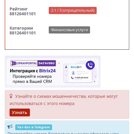
Рейтинг
2.1 / 5 (отрицательный)
88126401101
Категории
Финансовые услуги
88126401101
Узнайте о схемах мошенни­чества, кото­рые могут
исполь­зоваться с этого номера
Узнать
Чат-бот в Telegram
Проверяйте номер бесплатно в нашем официальном