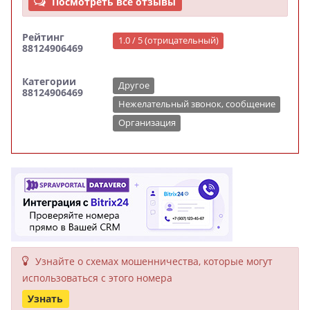
Посмотреть все отзывы
Рейтинг
1.0 / 5 (отрицательный)
88124906469
Категории
Другое
88124906469
Нежелательный звонок, сообщение
Организация
Узнайте о схемах мошенни­чества, кото­рые могут
исполь­зоваться с этого номера
Узнать