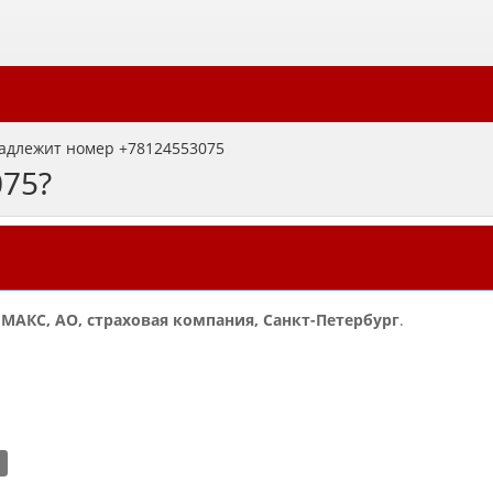
адлежит номер +78124553075
075?
и
МАКС, АО, страховая компания, Санкт-Петербург
.