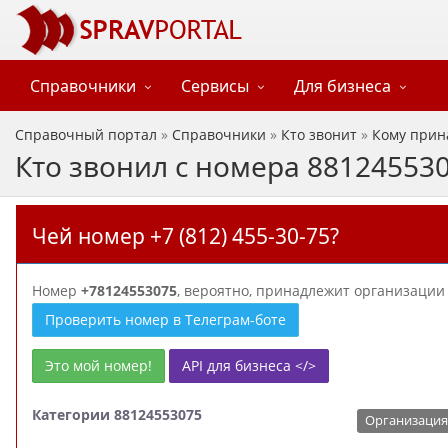
Справочники
Сервисы
Для бизнеса
Справочный портал
»
Справочники
»
Кто звонит
»
Кому прин
Кто звонил с номера 88124553
Чей номер +7 (812) 455-30-75?
Номер
+78124553075
, вероятно, принадлежит организаци
Проверить номер в Телеграм-боте
Это мой номер!
API для бизнеса </>
Категории 88124553075
Организация