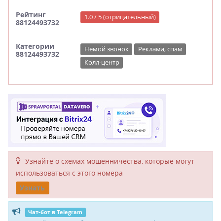
Рейтинг
1.0 / 5 (отрицательный)
88124493732
Категории
Немой звонок
Реклама, спам
88124493732
Колл-центр
Узнайте о схемах мошенни­чества, кото­рые могут
исполь­зоваться с этого номера
Узнать
Чат-бот в Telegram