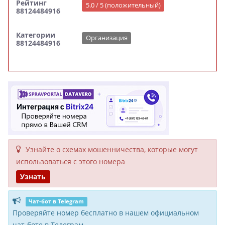
Рейтинг
5.0 / 5 (положительный)
88124484916
Категории
Организация
88124484916
Узнайте о схемах мошенни­чества, кото­рые могут
исполь­зоваться с этого номера
Узнать
Чат-бот в Telegram
Проверяйте номер бесплатно в нашем официальном
чат-боте в Телеграм.