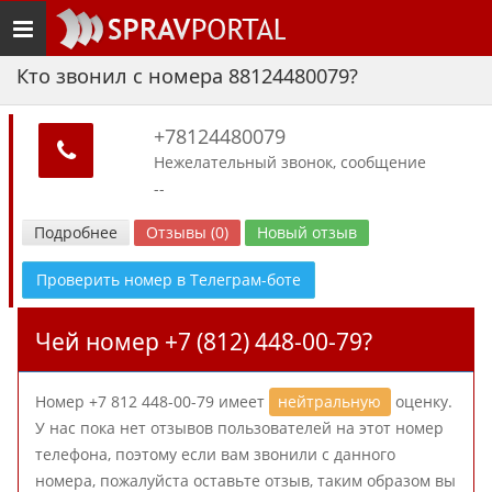
Toggle
navigation
Кто звонил с номера 88124480079?
+78124480079
Нежелательный звонок, сообщение
--
Подробнее
Отзывы (0)
Новый отзыв
Проверить номер в Телеграм-боте
Чей номер +7 (812) 448-00-79?
Номер +7 812 448-00-79 имеет
нейтральную
оценку.
У нас пока нет отзывов пользователей на этот номер
телефона, поэтому если вам звонили с данного
номера, пожалуйста оставьте отзыв, таким образом вы