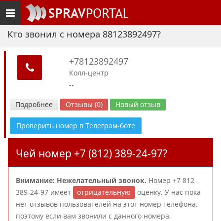
Toggle
navigation
Кто звонил с номера 88123892497?
+78123892497
Колл-центр
--
Подробнее
Отзывы (0)
Новый отзыв
Проверить номер в Телеграм-боте
Чей номер +7 (812) 389-24-97?
Внимание: Нежелательный звонок.
Номер +7 812
389-24-97 имеет
отрицательную
оценку. У нас пока
нет отзывов пользователей на этот номер телефона,
поэтому если вам звонили с данного номера,