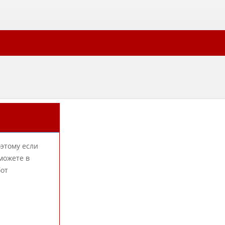
оэтому если
можете в
бот