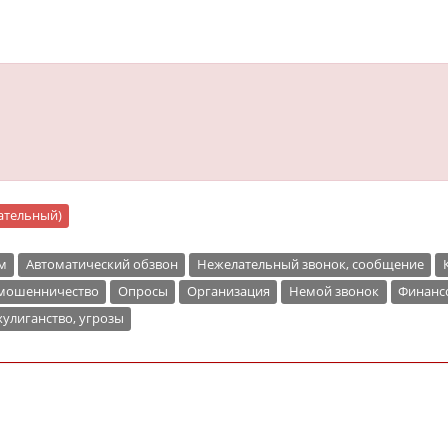
цательный)
м
Автоматический обзвон
Нежелательный звонок, сообщение
 мошенничество
Опросы
Организация
Немой звонок
Финанс
улиганство, угрозы