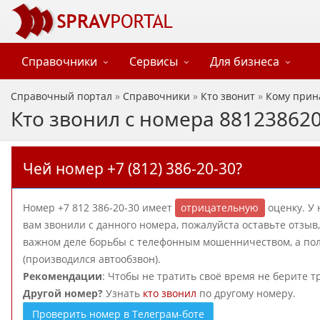
Справочники
Сервисы
Для бизнеса
Справочный портал
»
Справочники
»
Кто звонит
»
Кому прин
Кто звонил с номера 88123862
Чей номер +7 (812) 386-20-30?
Номер +7 812 386-20-30 имеет
отрицательную
оценку. У 
вам звонили с данного номера, пожалуйста оставьте отзы
важном деле борьбы с телефонным мошенничеством, а поль
(производился автообзвон).
Рекомендации
: Чтобы не тратить своё время не берите т
Другой номер?
Узнать
кто звонил
по другому номеру.
Проверить номер в Телеграм-боте