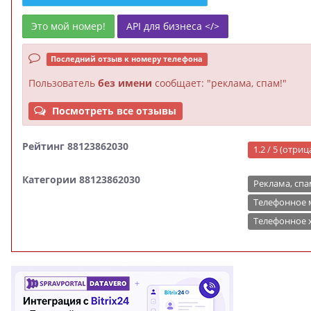
Это мой номер!
API для бизнеса </>
Последний отзыв к номеру телефона
Пользователь
без имени
сообщает: "реклама, спам!"
Посмотреть все отзывы
Рейтинг 88123862030
1.2 / 5 (отри
Категории 88123862030
Реклама, спа
Телефонное
Телефонное х