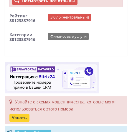
Посмотреть все отзывы
Рейтинг
3.0 / 5 (нейтральный)
88123837916
Категории
Финансовые услуги
88123837916
Узнайте о схемах мошенни­чества, кото­рые могут
исполь­зоваться с этого номера
Узнать