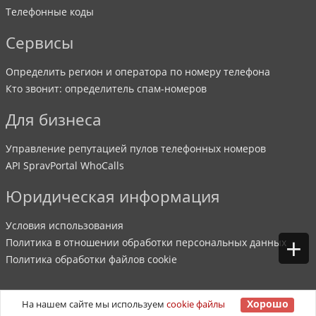
Телефонные коды
Сервисы
Определить регион и оператора по номеру телефона
Кто звонит: определитель спам-номеров
Для бизнеса
Управление репутацией пулов телефонных номеров
API SpravPortal WhoCalls
Юридическая информация
Условия использования
+
Политика в отношении обработки персональных данных
Политика обработки файлов cookie
Хорошо
На нашем сайте мы используем
cookie файлы
©
2007
-
2026
SpravPortal
. Все права защищены.