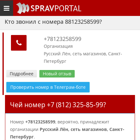
Toggle
navigation
Кто звонил с номера 88123258599?
+78123258599
Организация
Русский Лён, сеть магазинов, Санкт-
Петербург
Подробнее
Новый отзыв
Проверить номер в Телеграм-боте
Чей номер +7 (812) 325-85-99?
Номер
+78123258599
, вероятно, принадлежит
организации
Русский Лён, сеть магазинов, Санкт-
Петербург
.