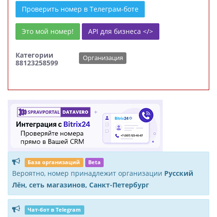
Проверить номер в Телеграм-боте
Это мой номер!
API для бизнеса </>
Категории
Организация
88123258599
База организаций
Beta
Вероятно, номер принадлежит организации
Русский
Лён, сеть магазинов, Санкт-Петербург
Чат-бот в Telegram